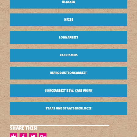
KLASSEN
KRISE
LOHNARBEIT
RASSISMUS
REPRODUKTIONSARBEIT
SORGEARBEIT BZW. CARE WORK
STAAT UND STAATSIDEOLOGIE
SHARE THIS!