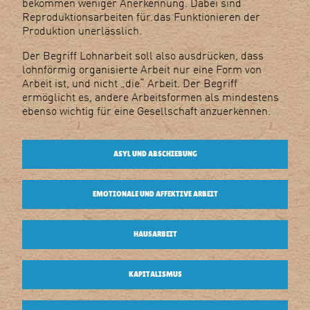
bekommen weniger Anerkennung. Dabei sind
Reproduktionsarbeiten für das Funktionieren der
Produktion unerlässlich.
Der Begriff Lohnarbeit soll also ausdrücken, dass
lohnförmig organisierte Arbeit nur eine Form von
Arbeit ist, und nicht „die“ Arbeit. Der Begriff
ermöglicht es, andere Arbeitsformen als mindestens
ebenso wichtig für eine Gesellschaft anzuerkennen.
ASYL UND ABSCHIEBUNG
EMOTIONALE UND AFFEKTIVE ARBEIT
HAUSARBEIT
KAPITALISMUS