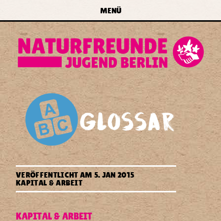
zur Navigation springen
zum Inhalt springen
zur
MENÜ
Startseite
forum
naturfreundejugend
berlin
e.v.
Lohnarbeit
VERÖFFENTLICHT AM
5. JAN 2015
KAPITAL & ARBEIT
KAPITAL & ARBEIT