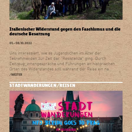
Italienischer Widerstand gegen den Faschismus und die
deutsche Besatzung
01.–
08.10.2022
Uns interessiert, wie es Jugendlichen im Alter der
Teilnehmenden zur Zeit der "Resistenza" ging. Durch
Zeitzeug_innengespräche und Führungen an historischen
Orten des Widerstandes soll während der Reise ein na…
/WEITER
STADTWANDERUNGEN
REISEN