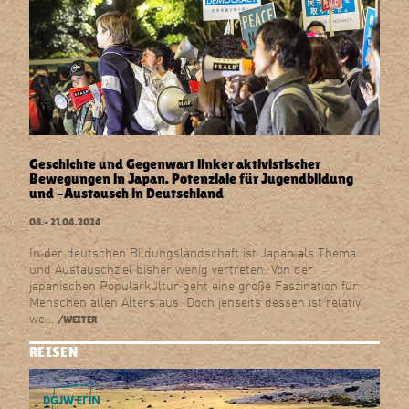
Geschichte und Gegenwart linker aktivistischer
Bewegungen in Japan. Potenziale für Jugendbildung
und –Austausch in Deutschland
08.–
21.04.2024
In der deutschen Bildungslandschaft ist Japan als Thema
und Austauschziel bisher wenig vertreten. Von der
japanischen Populärkultur geht eine große Faszination für
Menschen allen Alters aus. Doch jenseits dessen ist relativ
we…
/WEITER
REISEN