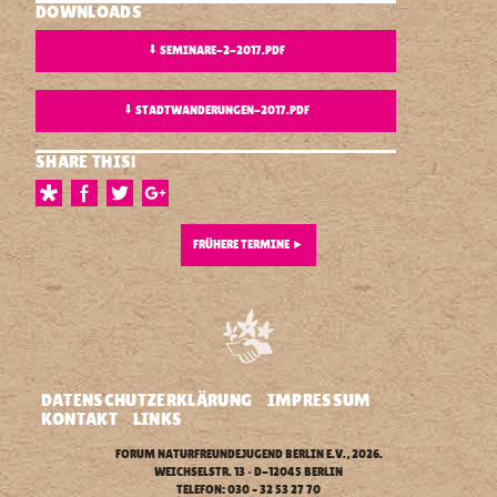
DOWNLOADS
⬇
SEMINARE-2-2017.PDF
⬇
STADTWANDERUNGEN-2017.PDF
SHARE THIS!
FRÜHERE TERMINE
►
DATENSCHUTZERKLÄRUNG
IMPRESSUM
KONTAKT
LINKS
FORUM NATURFREUNDEJUGEND BERLIN E.V.
, 2026.
WEICHSELSTR. 13 • D-12045 BERLIN
TELEFON: 030 – 32 53 27 70