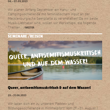
04.–
07.09.2025
Wir planen Anfang September ein Kanu- und
Campingwochenende mit feministischem Input an der
Mecklenburgische Seenplatte zu veranstalten! Da wir beide
Musik-Liebhaber sind, wollen wir Workshops, die folgende
Themen…
/WEITER
SEMINARE
REISEN
Queer, antisemitismuskritisch & auf dem Wasser!
29.–
31.08.2025
Wir laden dich ein zu unserem Paddel- und
Bildungswochenende in Himmelpfort! Vom 29.–31. August |