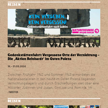
REISEN
Gedenkstättenfahrt: Vergessene Orte der Vernichtung –
Die ‚Aktion Reinhardt‘ im Osten Polens
14.–
21.09.2024
Zwischen Frühjahr 1942 und Sommer 1943 ermordeten die
Nationalsozialisten in den heute im Osten Polens liegenden
Vernichtungslagern und durch Erschießungen weit über eine
Millionen Jüdinnen und Juden, Sinti:zze und Rom:nja. Im …
/WEITER
REISEN