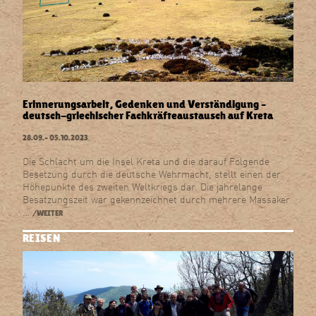
Erinnerungsarbeit, Gedenken und Verständigung –
deutsch-griechischer Fachkräfteaustausch auf Kreta
28.09.–
05.10.2023
Die Schlacht um die Insel Kreta und die darauf Folgende
Besetzung durch die deutsche Wehrmacht, stellt einen der
Höhepunkte des zweiten Weltkriegs dar. Die jahrelange
Besatzungszeit war gekennzeichnet durch mehrere Massaker
…
/WEITER
REISEN