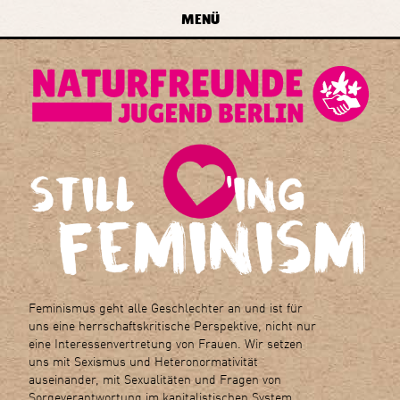
zur Navigation springen
zum Inhalt springen
zur
MENÜ
Startseite
forum
naturfreundejugend
berlin
e.v.
Feminismus geht alle Geschlechter an und ist für
uns eine herrschaftskritische Perspektive, nicht nur
eine Interessenvertretung von Frauen. Wir setzen
uns mit Sexismus und Heteronormativität
auseinander, mit Sexualitäten und Fragen von
Sorgeverantwortung im kapitalistischen System.