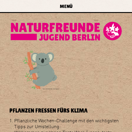
zur Navigation springen
zum Inhalt springen
zur
MENÜ
Startseite
forum
naturfreundejugend
berlin
e.v.
PFLANZEN FRESSEN FÜRS KLIMA
Pflanzliche Wochen-Challenge mit den wichtigsten
Tipps zur Umstellung: