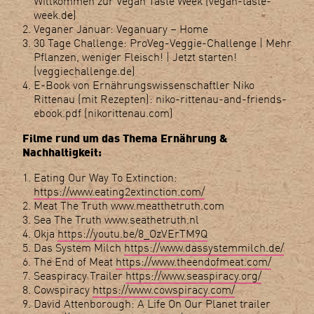
Willkommen zur Vegan Taste Week (vegan-taste-
week.de)
Veganer Januar: Veganuary – Home
30 Tage Challenge: ProVeg-Veggie-Challenge | Mehr
Pflanzen, weniger Fleisch! | Jetzt starten!
(veggiechallenge.de)
E-Book von Ernährungswissenschaftler Niko
Rittenau (mit Rezepten): niko-rittenau-and-friends-
ebook.pdf (nikorittenau.com)
Filme rund um das Thema Ernährung &
Nachhaltigkeit:
Eating Our Way To Extinction:
https://www.eating2extinction.com/
Meat The Truth www.meatthetruth.com
Sea The Truth www.seathetruth.nl
Okja
https://youtu.be/8_OzVErTM9Q
Das System Milch
https://www.dassystemmilch.de/
The End of Meat
https://www.theendofmeat.com/
Seaspiracy Trailer
https://www.seaspiracy.org/
Cowspiracy
https://www.cowspiracy.com/
David Attenborough: A Life On Our Planet trailer