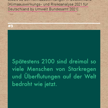
(
Klimaauswirkungs- und Risikoanalyse 2021 für
Deutschland by Umwelt Bundesamt 2021
)
#3