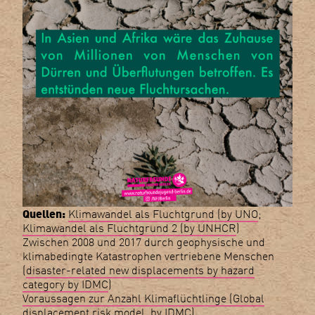
Quellen:
Klimawandel als Fluchtgrund (by UNO
;
Klimawandel als Fluchtgrund 2 (by UNHCR
)
Zwischen 2008 und 2017 durch geophysische und
klimabedingte Katastrophen vertriebene Menschen
(
disaster-related new displacements by hazard
category by IDMC
)
Voraussagen zur Anzahl Klimaflüchtlinge (Global
displacement risk model. by IDMC
)