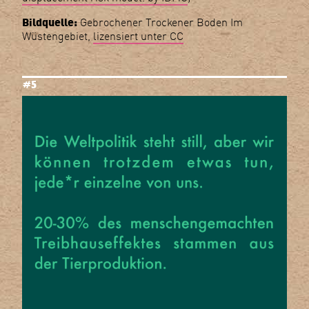
Bildquelle:
Gebrochener Trockener Boden Im
Wüstengebiet,
lizensiert unter CC
#5