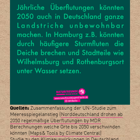
Quellen:
Zusammenfassung der UN-Studie zum
Meeresspiegelanstieg (
Norddeutschland drohen ab
2050 regelmäßige Überflutungen by MDR
Berechnungen welche Orte bis 2050 verschwinden
könnten (
Maps& Tools by Climate Central
)
Studie zu den Klimaauswirkungen in Deutschland