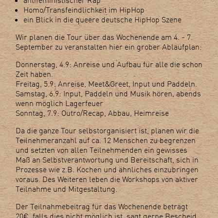
Homo/Transfeindlichkeit im HipHop
ein Blick in die queere deutsche HipHop Szene
Wir planen die Tour über das Wochenende am 4. - 7.
September zu veranstalten hier ein grober Ablaufplan:
Donnerstag, 4.9: Anreise und Aufbau für alle die schon
Zeit haben.
Freitag, 5.9: Anreise, Meet&Greet, Input und Paddeln.
Samstag, 6.9: Input, Paddeln und Musik hören, abends
wenn möglich Lagerfeuer
Sonntag, 7.9: Outro/Recap, Abbau, Heimreise
Da die ganze Tour selbstorganisiert ist, planen wir die
Teilnehmeranzahl auf ca. 12 Menschen zu begrenzen
und setzten von allen Teilnehmenden ein gewisses
Maß an Selbstverantwortung und Bereitschaft, sich in
Prozesse wie z.B. Kochen und ähnliches einzubringen
voraus. Des Weiteren leben die Workshops von aktiver
Teilnahme und Mitgestaltung.
Der Teilnahmebeitrag für das Wochenende beträgt
20€, falls dies nicht möglich ist, sagt gerne Bescheid