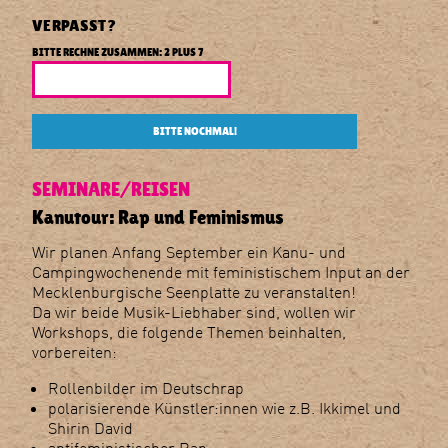
Berlin
R
L
VERPASST?
I
BITTE RECHNE ZUSAMMEN: 2 PLUS 7
N
BITTE NOCHMAL!
SEMINARE
REISEN
Kanutour: Rap und Feminismus
Wir planen Anfang September ein Kanu- und
Campingwochenende mit feministischem Input an der
Mecklenburgische Seenplatte zu veranstalten!
Da wir beide Musik-Liebhaber sind, wollen wir
Workshops, die folgende Themen beinhalten,
vorbereiten:
Rollenbilder im Deutschrap
polarisierende Künstler:innen wie z.B. Ikkimel und
Shirin David
antifeministischer Rap