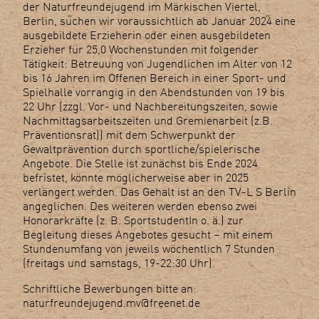
der Naturfreundejugend im Märkischen Viertel,
Berlin, suchen wir voraussichtlich ab Januar 2024 eine
ausgebildete Erzieherin oder einen ausgebildeten
Erzieher für 25,0 Wochenstunden mit folgender
Tätigkeit: Betreuung von Jugendlichen im Alter von 12
bis 16 Jahren im Offenen Bereich in einer Sport- und
Spielhalle vorrangig in den Abendstunden von 19 bis
22 Uhr (zzgl. Vor- und Nachbereitungszeiten, sowie
Nachmittagsarbeitszeiten und Gremienarbeit (z.B.
Präventionsrat)) mit dem Schwerpunkt der
Gewaltprävention durch sportliche/spielerische
Angebote. Die Stelle ist zunächst bis Ende 2024
befristet, könnte möglicherweise aber in 2025
verlängert werden. Das Gehalt ist an den TV-L S Berlin
angeglichen. Des weiteren werden ebenso zwei
Honorarkräfte (z. B. SportstudentIn o. ä.) zur
Begleitung dieses Angebotes gesucht – mit einem
Stundenumfang von jeweils wöchentlich 7 Stunden
(freitags und samstags, 19-22:30 Uhr).
Schriftliche Bewerbungen bitte an:
naturfreundejugend.mv@freenet.de