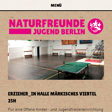
zur Navigation springen
zum Inhalt springen
zur
MENÜ
Startseite
forum
naturfreundejugend
berlin
e.v.
ERZIEHER_IN HALLE MÄRKISCHES VIERTEL
25H
Für eine Offene Kinder- und Jugendfreizeiteinrichtung