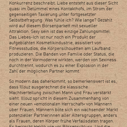
Konkurrenz beschreibt. Liebe entsteht aus dieser Sicht
quasi im Getümmel eines Kontakthofs, im Strom der
gegenseitigen Taxierung unter fortgesetzter
Selbstbefragung: Was fühle ich? Wie lange? Gezahlt
wird auf diesem Börsenparkett mit sexueller
Attraktion. Sexy sein ist das einzige Zahlungsmittel.
Das Liebes-Ich ist nur noch ein Produkt der
aufgeblähten Kosmetikindustrie, assistiert von
Fitnessstudios, die Körpersilhouetten am Laufband
produzieren. Die Banden von Familie oder Status, die
noch in der Vormoderne wirkten, werden von Sexiness
durchtrennt, wodurch es zu einer Explosion in der
Zahl der möglichen Partner kommt.
So modern das daherkommt, so bemerkenswert ist es,
dass Illouz ausgerechnet die klassische
Machtverteilung zwischen Mann und Frau verstärkt
sieht. Illouz spricht in diesem Zusammenhang von
einer neuen »emotionalen Herrschaft« von Männern
über Frauen. Männern böte sich ein wachsender Markt
potenzieller Partnerinnen aller Altersgruppen, anders
als Frauen, deren Körper frühe Verfallsdaten tragen.
Es herrscht Hektik wie vor Börsenschluss. Und die