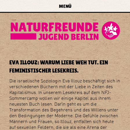
zur Navigation springen
zum Inhalt springen
zur
MENÜ
Startseite
forum
naturfreundejugend
berlin
e.v.
EVA ILLOUZ: WARUM LIEBE WEH TUT. EIN
FEMINISTISCHER LESEKREIS.
Die israelische Soziologin Eva Illouz beschäftigt sich in
verschiedenen Büchern mit der Liebe in Zeiten des
Kapitalismus. In unserem Lesekreis auf dem NFJ-
Sommercamp wollen wir einige Kapitel aus ihrem
neuesten Buch lesen. Darin geht es um die
Transformation des Begehrens und des Willens unter
den Bedingungen der Moderne. Die Gefühle zwischen
Männern und Frauen, so Illouz, entfalten sich heute
auf sexuellen Feldern, die sie als eine Arena der