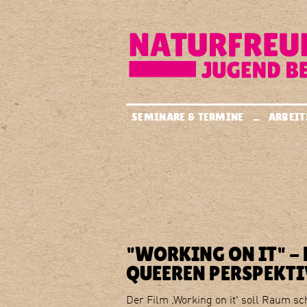
zur Navigation springen
zum Inhalt springen
zur Startseite
forum
.
naturfreundejugend
SEMINARE & TERMINE
ARBEIT
berlin
e.v.
"WORKING ON IT" -
QUEEREN PERSPEKTI
Der Film ‚Working on it' soll Raum sc