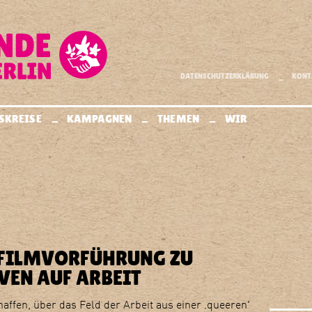
Außerdem..
DATENSCHUTZERKLÄRUNG
KONT
.
.
.
.
SKREISE
KAMPAGNEN
THEMEN
WIR
 FILMVORFÜHRUNG ZU
VEN AUF ARBEIT
haffen, über das Feld der Arbeit aus einer ‚queeren'