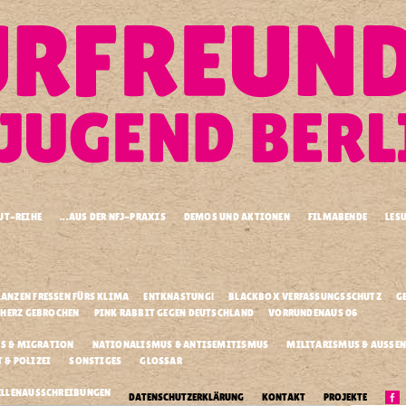
UT-REIHE
...AUS DER NFJ-PRAXIS
DEMOS UND AKTIONEN
FILMABENDE
LES
.
.
.
LANZEN FRESSEN FÜRS KLIMA
ENTKNASTUNG!
BLACKBOX VERFASSUNGSSCHUTZ
G
.
.
.
 HERZ GEBROCHEN
PINK RABBIT GEGEN DEUTSCHLAND
VORRUNDENAUS 06
S & MIGRATION
NATIONALISMUS & ANTISEMITISMUS
MILITARISMUS & AUSSEN
& POLIZEI
SONSTIGES
GLOSSAR
Außerdem..
.
ELLENAUSSCHREIBUNGEN
DATENSCHUTZERKLÄRUNG
KONTAKT
PROJEKTE