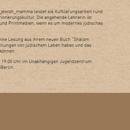
y_jewish_mamma leistet sie Aufklärungsarbeit rund
nnerungskultur. Die angehende Lehrerin ist
 und Printmedien, wenn es um modernes jüdisches
r eine Lesung aus ihrem neuen Buch “Shalom
llungen von jüdischem Leben haben und das
 können.
 um 19:00 Uhr im Unabhängigen Jugendzentrum
 Berlin.
SSUM
KONTAKT
LINKS
FORUM NATURFREUNDEJUGEND BERLIN E.V.
, 2026.