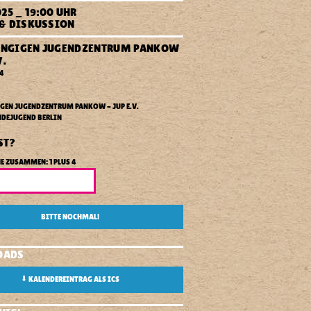
025 _ 19:00 UHR
EN!
 & DISKUSSION
NGIGEN JUGENDZENTRUM PANKOW
V.
84
EN JUGENDZENTRUM PANKOW - JUP E.V.
DEJUGEND BERLIN
ST?
E ZUSAMMEN: 1 PLUS 4
BITTE NOCHMAL!
OADS
⬇
KALENDEREINTRAG ALS ICS