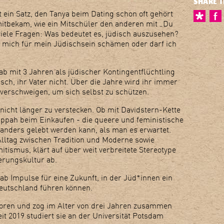
SHARE T
st ein Satz, den Tanya beim Dating schon oft gehört
mitbekam, wie ein Mitschüler den anderen mit „Du
viele Fragen: Was bedeutet es, jüdisch auszusehen?
h mich für mein Jüdischsein schämen oder darf ich
ab mit 3 Jahren als jüdischer Kontingentflüchtling
isch, ihr Vater nicht. Über die Jahre wird ihr immer
u verschweigen, um sich selbst zu schützen.
 nicht länger zu verstecken. Ob mit Davidstern-Kette
ppah beim Einkaufen - die queere und feministische
n anders gelebt werden kann, als man es erwartet.
Alltag zwischen Tradition und Moderne sowie
tismus, klärt auf über weit verbreitete Stereotype
erungskultur ab.
ab Impulse für eine Zukunft, in der Jüd*innen ein
Deutschland führen können.
oren und zog im Alter von drei Jahren zusammen
it 2019 studiert sie an der Universität Potsdam