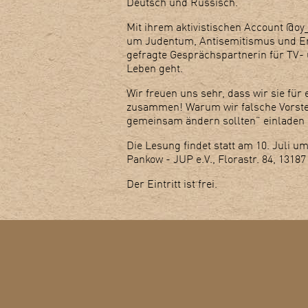
Deutsch und Russisch.
Mit ihrem aktivistischen Account @o
um Judentum, Antisemitismus und Eri
gefragte Gesprächspartnerin für TV-
Leben geht.
Wir freuen uns sehr, dass wir sie fü
zusammen! Warum wir falsche Vorste
gemeinsam ändern sollten” einladen
Die Lesung findet statt am 10. Juli
Pankow - JUP e.V., Florastr. 84, 13187
Der Eintritt ist frei.
DATENSCHUTZERKLÄRUNG
IMPRE