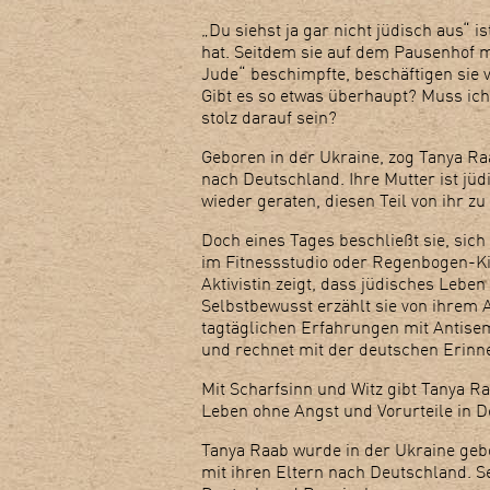
„Du siehst ja gar nicht jüdisch aus“ i
hat. Seitdem sie auf dem Pausenhof 
Jude“ beschimpfte, beschäftigen sie 
Gibt es so etwas überhaupt? Muss ic
stolz darauf sein?
Geboren in der Ukraine, zog Tanya Ra
nach Deutschland. Ihre Mutter ist jüd
wieder geraten, diesen Teil von ihr z
Doch eines Tages beschließt sie, sich
im Fitnessstudio oder Regenbogen-Ki
Aktivistin zeigt, dass jüdisches Lebe
Selbstbewusst erzählt sie von ihrem 
tagtäglichen Erfahrungen mit Antisemi
und rechnet mit der deutschen Erinn
Mit Scharfsinn und Witz gibt Tanya Ra
Leben ohne Angst und Vorurteile in 
Tanya Raab wurde in der Ukraine geb
mit ihren Eltern nach Deutschland. Se