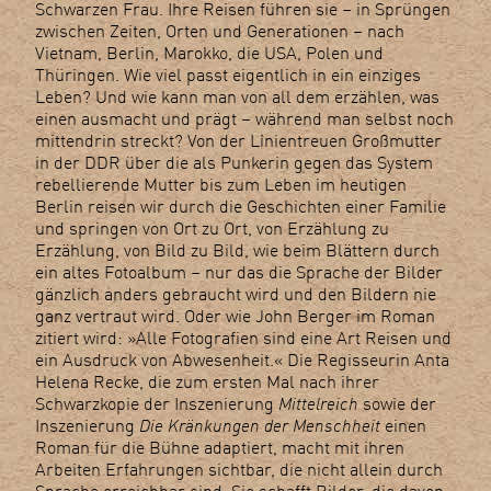
Schwarzen Frau. Ihre Reisen führen sie – in Sprüngen
zwischen Zeiten, Orten und Generationen – nach
Vietnam, Berlin, Marokko, die USA, Polen und
Thüringen. Wie viel passt eigentlich in ein einziges
Leben? Und wie kann man von all dem erzählen, was
einen ausmacht und prägt – während man selbst noch
mittendrin streckt? Von der Linientreuen Großmutter
in der DDR über die als Punkerin gegen das System
rebellierende Mutter bis zum Leben im heutigen
Berlin reisen wir durch die Geschichten einer Familie
und springen von Ort zu Ort, von Erzählung zu
Erzählung, von Bild zu Bild, wie beim Blättern durch
ein altes Fotoalbum – nur das die Sprache der Bilder
gänzlich anders gebraucht wird und den Bildern nie
ganz vertraut wird. Oder wie John Berger im Roman
zitiert wird: »Alle Fotografien sind eine Art Reisen und
ein Ausdruck von Abwesenheit.« Die Regisseurin Anta
Helena Recke, die zum ersten Mal nach ihrer
Schwarzkopie der Inszenierung
Mittelreich
sowie der
Inszenierung
Die Kränkungen der Menschheit
einen
Roman für die Bühne adaptiert, macht mit ihren
Arbeiten Erfahrungen sichtbar, die nicht allein durch
Sprache erreichbar sind. Sie schafft Bilder, die davon