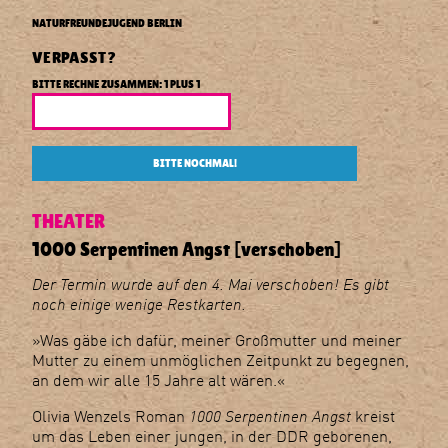
E
Naturfreundejugend
NATURFREUNDEJUGEND BERLIN
Berlin
VERPASST?
BITTE RECHNE ZUSAMMEN: 1 PLUS 1
BITTE NOCHMAL!
THEATER
1000 Serpentinen Angst [verschoben]
Der Termin wurde auf den 4. Mai verschoben! Es gibt
noch einige wenige Restkarten.
»Was gäbe ich dafür, meiner Großmutter und meiner
Mutter zu einem unmöglichen Zeitpunkt zu begegnen,
an dem wir alle 15 Jahre alt wären.«
Olivia Wenzels Roman
1000 Serpentinen Angst
kreist
um das Leben einer jungen, in der DDR geborenen,