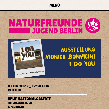
zur Navigation springen
zum Inhalt springen
zur
MENÜ
Startseite
forum
naturfreundejugend
berlin
e.v.
Ausstellung:
01.04.2023 _ 12:30 UHR
Monica
KULTUR
Bonvicini
-
NEUE NATIONALGALERIE
I
POTSDAMER STR. 50
D
10785
BERLIN
do