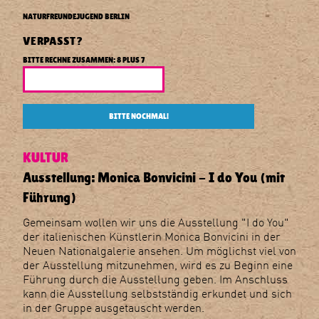
E
You
Naturfreundejugend
NATURFREUNDEJUGEND BERLIN
(mit
Berlin
Führung)
VERPASST?
BITTE RECHNE ZUSAMMEN: 8 PLUS 7
BITTE NOCHMAL!
KULTUR
Ausstellung: Monica Bonvicini - I do You (mit
Führung)
Gemeinsam wollen wir uns die Ausstellung "I do You"
der italienischen Künstlerin Monica Bonvicini in der
Neuen Nationalgalerie ansehen. Um möglichst viel von
der Ausstellung mitzunehmen, wird es zu Beginn eine
Führung durch die Ausstellung geben. Im Anschluss
kann die Ausstellung selbstständig erkundet und sich
in der Gruppe ausgetauscht werden.