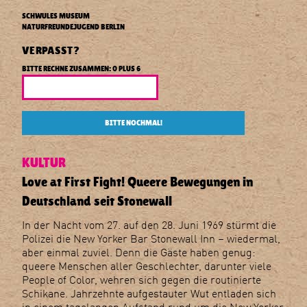
E
in
SCHWULES MUSEUM
Deutschland
NATURFREUNDEJUGEND BERLIN
seit
VERPASST?
Stonewall
BITTE RECHNE ZUSAMMEN: 0 PLUS 6
BITTE NOCHMAL!
KULTUR
Love at First Fight! Queere Bewegungen in
Deutschland seit Stonewall
In der Nacht vom 27. auf den 28. Juni 1969 stürmt die
Polizei die New Yorker Bar Stonewall Inn – wiedermal,
aber einmal zuviel. Denn die Gäste haben genug:
queere Menschen aller Geschlechter, darunter viele
People of Color, wehren sich gegen die routinierte
Schikane. Jahrzehnte aufgestauter Wut entladen sich
in einem tagelangen Aufstand rund um die New Yorker