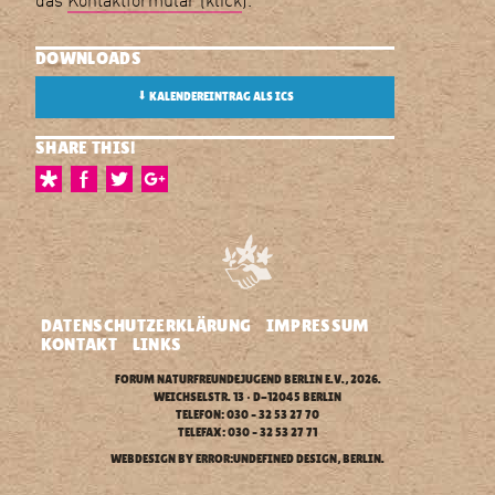
DOWNLOADS
⬇
KALENDEREINTRAG ALS ICS
SHARE THIS!
DATENSCHUTZERKLÄRUNG
IMPRESSUM
KONTAKT
LINKS
FORUM NATURFREUNDEJUGEND BERLIN E.V.
, 2026.
WEICHSELSTR. 13 • D-12045 BERLIN
TELEFON: 030 – 32 53 27 70
TELEFAX: 030 – 32 53 27 71
WEBDESIGN BY
ERROR:UNDEFINED DESIGN
, BERLIN.