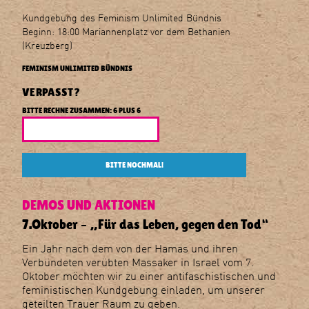
E
den
Kundgebung des Feminism Unlimited Bündnis
Tod“
Beginn: 18:00 Mariannenplatz vor dem Bethanien
(Kreuzberg)
Naturfreundejugend
FEMINISM UNLIMITED BÜNDNIS
Berlin
VERPASST?
BITTE RECHNE ZUSAMMEN: 6 PLUS 6
BITTE NOCHMAL!
DEMOS UND AKTIONEN
7.Oktober – „Für das Leben, gegen den Tod“
Ein Jahr nach dem von der Hamas und ihren
Verbündeten verübten Massaker in Israel vom 7.
Oktober möchten wir zu einer antifaschistischen und
feministischen Kundgebung einladen, um unserer
geteilten Trauer Raum zu geben.