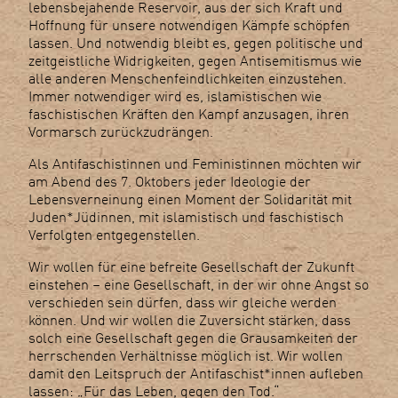
lebensbejahende Reservoir, aus der sich Kraft und
Hoffnung für unsere notwendigen Kämpfe schöpfen
lassen. Und notwendig bleibt es, gegen politische und
zeitgeistliche Widrigkeiten, gegen Antisemitismus wie
alle anderen Menschenfeindlichkeiten einzustehen.
Immer notwendiger wird es, islamistischen wie
faschistischen Kräften den Kampf anzusagen, ihren
Vormarsch zurückzudrängen.
Als Antifaschistinnen und Feministinnen möchten wir
am Abend des 7. Oktobers jeder Ideologie der
Lebensverneinung einen Moment der Solidarität mit
Juden*Jüdinnen, mit islamistisch und faschistisch
Verfolgten entgegenstellen.
Wir wollen für eine befreite Gesellschaft der Zukunft
einstehen – eine Gesellschaft, in der wir ohne Angst so
verschieden sein dürfen, dass wir gleiche werden
können. Und wir wollen die Zuversicht stärken, dass
solch eine Gesellschaft gegen die Grausamkeiten der
herrschenden Verhältnisse möglich ist. Wir wollen
damit den Leitspruch der Antifaschist*innen aufleben
lassen: „Für das Leben, gegen den Tod.“