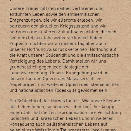
Unsere Trauer gilt den seither verlorenen und
entführten Leben sowie den antisemitischen
Entgrenzungen, die wir allerorts erleben; wir
betrauern den aktuellen Kriegszustand und wir
betrauern die düsteren Zukunftsaussichten, die sich
seit dem letzten Jahr weiter verfinstert haben.
Zugleich möchten wir an diesem Tag aber auch
unserer Hoffnung Ausdruck verleihen; Hoffnung auf
die Kraft unserer Solidarität und die antifaschistische
Verteidigung des Lebens. Damit stellen wir uns
grundsätzlich gegen jede Ideologie der
Lebensverneinung. Unsere Kundgebung wird an
diesem Tag den Opfern des Massakers, ihren
Angehörigen, und weiteren Opfern des islamistischen
und nationalistischen Todeskults gewidmet sein.
Ein Schlachtruf der Hamas lautet: „Wie unsere Feinde
das Leben lieben, so lieben wir den Tod“. Vor knapp
einem Jahr hat die Terrororganisation ihre Verachtung
jüdischen und israelischen Lebens und in weiterer
Konsequenz auch palästinensischen Lebens auf
beispiellose Weise in die Tat umgesetzt. Ihre Lust an