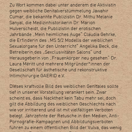
Zu Wort kommen dabei unter anderem die Aktivistin
gegen weibliche Genitalverstümmelung Jawahir
Cumar, die bekannte Publizistin Dr. Mithu Melanie
Sanyal, die Medizinhistorikerin Dr. Marion
Hulverscheidt, die Publizistin der erotischen
Jahrbände „Mein heimliches Auge“ Claudia Gehrke,
die Erfinderin des „MS 5/2 Modells der weiblichen
Sexualorgane für den Unterricht“ Angelika Beck, die
Betreiberin des „Sexclusivitäten Salons“ und
Herausgeberin von „Frauenkörper neu gesehen“ Dr.
Laura Méritt und mehrere Mitgründer*innen der
Gesellschaft für ästhetische und rekonstruktive
Intimchirurgie GAERID e.V.
Dieses kraftvolle Bild des weiblichen Genitales sollte
tief in unserer Vorstellung verankert sein. Zwar
scheint es, dass Nacktheit kein Tabu mehr sei, doch
gilt die Abbildung des weiblichen Geschlechts nach
wie vor irritierend und ist mit vielfältigen Verboten
belegt. Jahrzehnte der Retusche in den Medien, Anti-
Pornografie-Kampagnen und Abbildungsverboten
führen zu einem öffentlichen Bild der Vulva, das wenig