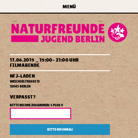
zur Navigation springen
zum Inhalt springen
zur
MENÜ
Startseite
forum
naturfreundejugend
berlin
Feministischer
e.v.
17.06.2019 _ 19:00–
21:00 UHR
Filmsalon:
FILMABENDE
Vulva
3.0
NFJ-LADEN
WEICHSELTRASSE 13
D
12045
BERLIN
E
Naturfreundejugend
Naturfreundejugend
VERPASST?
Berlin
Berlin
BITTE RECHNE ZUSAMMEN: 5 PLUS 9
BITTE NOCHMAL!