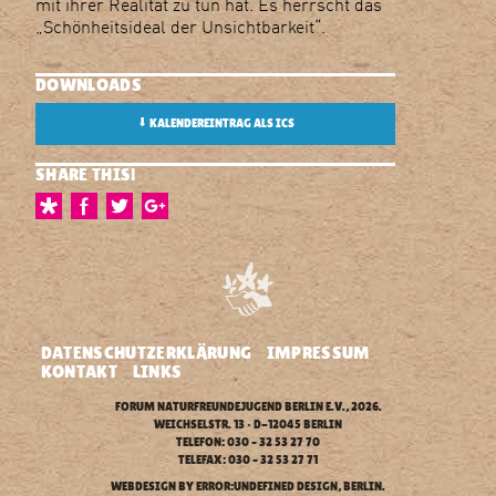
mit ihrer Realität zu tun hat. Es herrscht das
„Schönheitsideal der Unsichtbarkeit“.
DOWNLOADS
⬇
KALENDEREINTRAG ALS ICS
SHARE THIS!
DATENSCHUTZERKLÄRUNG
IMPRESSUM
KONTAKT
LINKS
FORUM NATURFREUNDEJUGEND BERLIN E.V.
, 2026.
WEICHSELSTR. 13 • D-12045 BERLIN
TELEFON: 030 – 32 53 27 70
TELEFAX: 030 – 32 53 27 71
WEBDESIGN BY
ERROR:UNDEFINED DESIGN
, BERLIN.