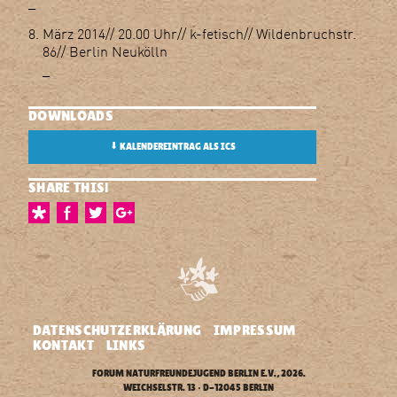
_
März 2014// 20.00 Uhr// k-fetisch// Wildenbruchstr.
86// Berlin Neukölln
_
DOWNLOADS
⬇
KALENDEREINTRAG ALS ICS
SHARE THIS!
DATENSCHUTZERKLÄRUNG
IMPRESSUM
KONTAKT
LINKS
FORUM NATURFREUNDEJUGEND BERLIN E.V.
, 2026.
WEICHSELSTR. 13 • D-12045 BERLIN