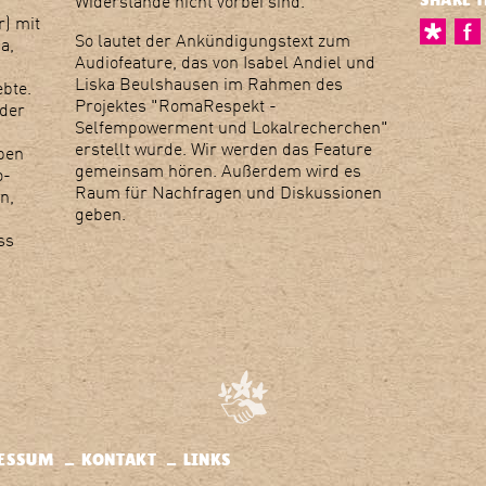
Widerstände nicht vorbei sind."
r) mit
So lautet der Ankündigungstext zum
a,
Audiofeature, das von Isabel Andiel und
Liska Beulshausen im Rahmen des
bte.
Projektes "RomaRespekt -
 der
Selfempowerment und Lokalrecherchen"
erstellt wurde. Wir werden das Feature
ben
gemeinsam hören. Außerdem wird es
o-
Raum für Nachfragen und Diskussionen
n,
geben.
ss
ESSUM
KONTAKT
LINKS