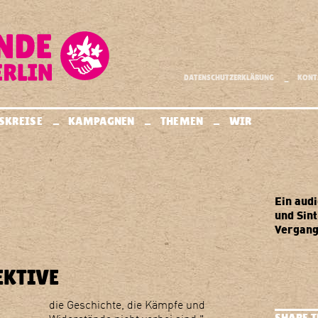
Außerdem..
DATENSCHUTZERKLÄRUNG
KONT
.
.
.
.
SKREISE
KAMPAGNEN
THEMEN
WIR
Ein aud
und Sin
Vergang
EKTIVE
SHARE T