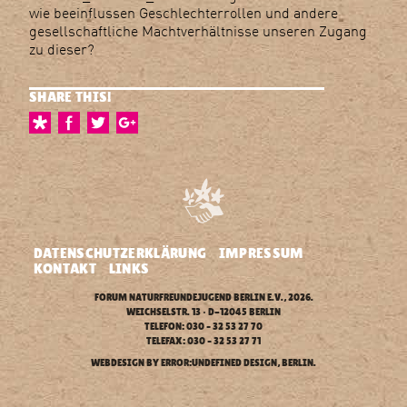
wie beeinflussen Geschlechterrollen und andere
gesellschaftliche Machtverhältnisse unseren Zugang
zu dieser?
SHARE THIS!
DATENSCHUTZERKLÄRUNG
IMPRESSUM
KONTAKT
LINKS
FORUM NATURFREUNDEJUGEND BERLIN E.V.
, 2026.
WEICHSELSTR. 13 • D-12045 BERLIN
TELEFON: 030 – 32 53 27 70
TELEFAX: 030 – 32 53 27 71
WEBDESIGN BY
ERROR:UNDEFINED DESIGN
, BERLIN.