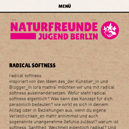
zur Navigation springen
zum Inhalt springen
zur
MENÜ
Startseite
forum
naturfreundejugend
berlin
e.v.
RADICAL SOFTNESS
radical softness
inspiriert von den Ideen des_der Künstler_in und
Blogger_in lora mathis‘ möchten wir uns mit radical
softness auseinandersetzen. Wofür steht radical
softness eigentlich? Was kann das Konzept für dich
persönlich bedeuten? wie wirkt es sich in deinem
Alltag oder in Beziehungen aus, wenn du eigene
Verletzlichkeit_en mehr annimmst und auch
sogenannte unangenehme Gefühle zulässt? warum ist
softness_Sanftheit_Weichheit eigentlich radikal? Und