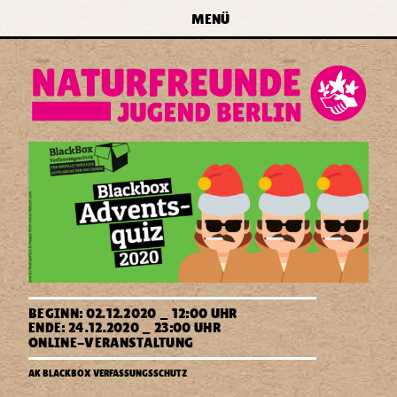
zur Navigation springen
zum Inhalt springen
zur
MENÜ
Startseite
forum
naturfreundejugend
berlin
e.v.
Blackbox
BEGINN: 02.12.2020 _ 12:00 UHR
Verfassungsschutz
ENDE: 24.12.2020 _ 23:00 UHR
-
ONLINE-VERANSTALTUNG
Adventsquiz
Naturfreundejugend
eures
AK BLACKBOX VERFASSUNGSSCHUTZ
Berlin
Lieblingsarbeitskreises