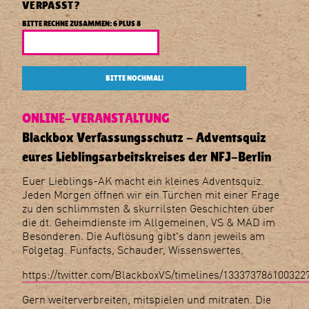
VERPASST?
der
NFJ-
BITTE RECHNE ZUSAMMEN: 6 PLUS 8
Berlin
BITTE NOCHMAL!
ONLINE-VERANSTALTUNG
Blackbox Verfassungsschutz - Adventsquiz
eures Lieblingsarbeitskreises der NFJ-Berlin
Euer Lieblings-AK macht ein kleines Adventsquiz.
Jeden Morgen öffnen wir ein Türchen mit einer Frage
zu den schlimmsten & skurrilsten Geschichten über
die dt. Geheimdienste im Allgemeinen, VS & MAD im
Besonderen. Die Auflösung gibt's dann jeweils am
Folgetag. Funfacts, Schauder, Wissenswertes.
https://twitter.com/BlackboxVS/timelines/133373786100322
Gern weiterverbreiten, mitspielen und mitraten. Die