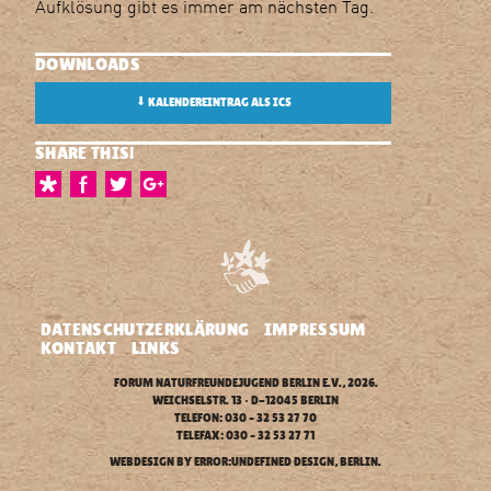
Aufklösung gibt es immer am nächsten Tag.
DOWNLOADS
⬇
KALENDEREINTRAG ALS ICS
SHARE THIS!
DATENSCHUTZERKLÄRUNG
IMPRESSUM
KONTAKT
LINKS
FORUM NATURFREUNDEJUGEND BERLIN E.V.
, 2026.
WEICHSELSTR. 13 • D-12045 BERLIN
TELEFON: 030 – 32 53 27 70
TELEFAX: 030 – 32 53 27 71
WEBDESIGN BY
ERROR:UNDEFINED DESIGN
, BERLIN.