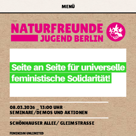
zur Navigation springen
zum Inhalt springen
zur
MENÜ
Startseite
forum
naturfreundejugend
berlin
e.v.
Aufruf
08.03.2026 _ 13:00 UHR
zur
SEMINARE
DEMOS UND AKTIONEN
Demo
»FEMINISM
SCHÖNHAUSER ALLEE/ GLEIMSTRASSE
UNLIMITED«
B
D
Naturfreundejugend
E
E
FEMINISM UNLIMITED