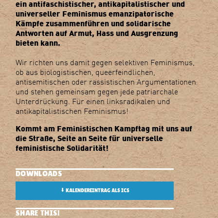
ein antifaschistischer, antikapitalistischer und
universeller Feminismus emanzipatorische
Kämpfe zusammenführen und solidarische
Antworten auf Armut, Hass und Ausgrenzung
bieten kann.
Wir richten uns damit gegen selektiven Feminismus,
ob aus biologistischen, queerfeindlichen,
antisemitischen oder rassistischen Argumentationen
und stehen gemeinsam gegen jede patriarchale
Unterdrückung. Für einen linksradikalen und
antikapitalistischen Feminismus!
Kommt am Feministischen Kampftag mit uns auf
die Straße, Seite an Seite für universelle
feministische Solidarität!
DOWNLOADS
⬇
KALENDEREINTRAG ALS ICS
SHARE THIS!