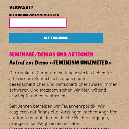
Berlin
R
L
VERPASST?
I
BITTE RECHNE ZUSAMMEN: 3 PLUS 8
N
BITTE NOCHMAL!
SEMINARE
DEMOS UND AKTIONEN
Aufruf zur Demo »FEMINISM UNLIMITED«
Der radikale Kampf um ein lebenswertes Leben für
alle wird im Kontext sich zuspitzender
gesellschaftlicher und wirtschaftlicher Krisen immer
schwerer. Und trotzdem stehen wir hier: wütend,
erschöpft und entschlossen!
Seit Jahren betreiben wir Feuerwehrpolitik: Wir
reagieren auf finanzielle Kürzungen, stehen Angriffen
auf fundamentale feministische Rechte entgegen,
prangern das Wegbrechen sozialer
Sicherungssysteme und misogyne, antisemitische,