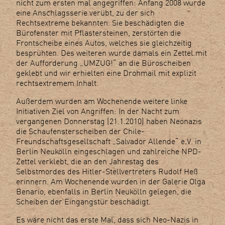
nicht zum ersten mal angegriffen: Anfang 2008 wurde
eine Anschlagsserie verübt, zu der sich
Rechtsextreme bekannten. Sie beschädigten die
Bürofenster mit Pflastersteinen, zerstörten die
Frontscheibe eines Autos, welches sie gleichzeitig
besprühten. Des weiteren wurde damals ein Zettel mit
der Aufforderung „UMZUG!“ an die Büroscheiben
geklebt und wir erhielten eine Drohmail mit explizit
rechtsextremem Inhalt.
Außerdem wurden am Wochenende weitere linke
Initiativen Ziel von Angriffen: In der Nacht zum
vergangenen Donnerstag (21.1.2010) haben Neonazis
die Schaufensterscheiben der Chile-
Freundschaftsgesellschaft „Salvador Allende“ e.V. in
Berlin Neukölln eingeschlagen und zahlreiche NPD-
Zettel verklebt, die an den Jahrestag des
Selbstmordes des Hitler-Stellvertreters Rudolf Heß
erinnern. Am Wochenende wurden in der Galerie Olga
Benario, ebenfalls in Berlin Neukölln gelegen, die
Scheiben der Eingangstür beschädigt.
Es wäre nicht das erste Mal, dass sich Neo-Nazis in