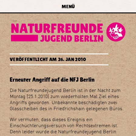
zur Navigation springen
zum Inhalt springen
zur
MENÜ
Startseite
forum
naturfreundejugend
berlin
Erneuter
e.v.
VERÖFFENTLICHT AM
26. JAN 2010
Angriff
auf
die
Erneuter Angriff auf die NFJ Berlin
NFJ
Berlin
Die Naturfreundejugend Berlin ist in der Nacht zum
Montag (25.1.2010) zum wiederholten Mal Ziel eines
Angriffs geworden. Unbekannte beschädigten zwei
Glasscheiben des in Friedrichshain gelegenen Büros.
Wir vermuten, dass dieses Ereignis ein
Einschüchterungsversuch von Rechtsextremen ist.
Denn leider wurde die Naturfreundejugend Berlin