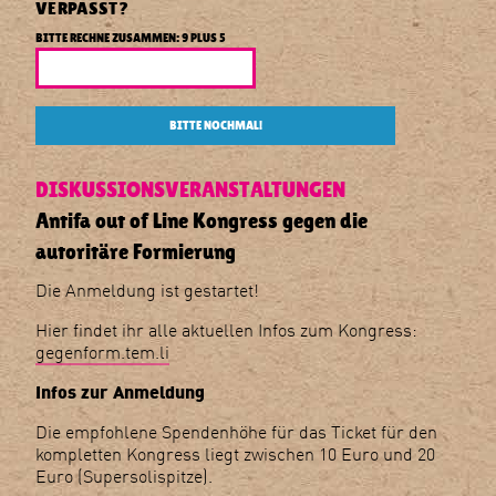
VERPASST?
die
autoritäre
BITTE RECHNE ZUSAMMEN: 9 PLUS 5
Formierung
BITTE NOCHMAL!
DISKUSSIONSVERANSTALTUNGEN
Antifa out of Line Kongress gegen die
autoritäre Formierung
Die Anmeldung ist gestartet!
Hier findet ihr alle aktuellen Infos zum Kongress:
gegenform.tem.li
Infos zur Anmeldung
Die empfohlene Spendenhöhe für das Ticket für den
kompletten Kongress liegt zwischen 10 Euro und 20
Euro (Supersolispitze).