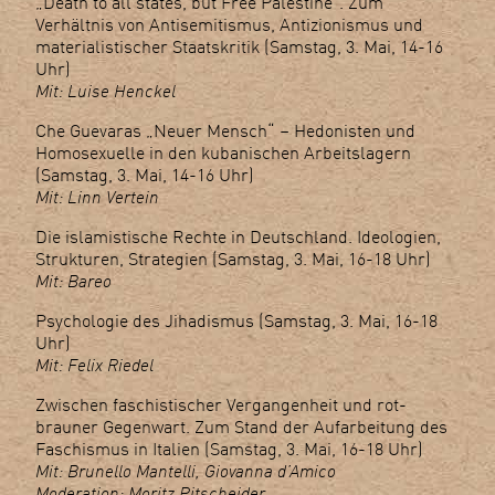
„Death to all states, but Free Palestine“. Zum
Verhältnis von Antisemitismus, Antizionismus und
materialistischer Staatskritik (Samstag, 3. Mai, 14-16
Uhr)
Mit: Luise Henckel
Che Guevaras „Neuer Mensch“ – Hedonisten und
Homosexuelle in den kubanischen Arbeitslagern
(Samstag, 3. Mai, 14-16 Uhr)
Mit: Linn Vertein
Die islamistische Rechte in Deutschland. Ideologien,
Strukturen, Strategien (Samstag, 3. Mai, 16-18 Uhr)
Mit: Bareo
Psychologie des Jihadismus (Samstag, 3. Mai, 16-18
Uhr)
Mit: Felix Riedel
Zwischen faschistischer Vergangenheit und rot-
brauner Gegenwart. Zum Stand der Aufarbeitung des
Faschismus in Italien (Samstag, 3. Mai, 16-18 Uhr)
Mit: Brunello Mantelli, Giovanna d’Amico
Moderation: Moritz Pitscheider