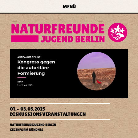
zur Navigation springen
zum Inhalt springen
zur
MENÜ
Startseite
forum
naturfreundejugend
berlin
e.v.
Antifa
01.–
03.05.2025
out
DISKUSSIONSVERANSTALTUNGEN
of
Line
NATURFREUNDEJUGEND BERLIN
Kongress
GEGENFORM BÜNDNIS
gegen