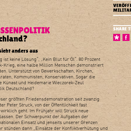
Friedens
VERÖFF
Deutsch
MILITAR
SSENPOLITIK
SHARE T
schland?
sieht anders aus
g ist keine Lösung“, „Kein Blut für Öl“. 80 Prozent
k-Krieg, eine halbe Million Menschen demonstriert
den. Unterstützt von Gewerkschaften, Kirchen,
raten, Kommunisten, Konservativen. Sogar die
te Künast und Heidemarie Wieczorek-Zeul
lik Deutschland?
eser größten Friedensdemonstration seit zwanzig
r Peter Struck, von der Öffentlichkeit fast
wirklich geht. Im Frühjahr will Struck neue
erlassen. Der Schwerpunkt der Aufgaben der
ationalen Einsatz und jenseits unserer Grenzen
hr stünden dann „Einsätze der Konfliktverhütung und