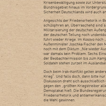
Krisenbewältigung sowie zur Unterst
Bündnisgebiet hinaus im Vordergrund“
Sicherheit Deutschlands wird auch am
Angesichts der Friedensrhetorik in B
schizophren an. Überraschend sind si
Militarisierung der deutschen Außenpo
der deutschen Teilung noch undenkba
führt wieder Kriege. Im Kosovo noc
Außenminister Joschka Fischer den Mi
noch mit dem Diktum „Nie wieder Au
war damals kein Problem. Sechs Einsä
der Beobachtermission bis zum Kampf
Soldaten stehen zurzeit im Auslandsei
Doch beim Irak-Konflikt gelten andere 
Krieg“. Und falls doch, dann bitte nu
Diskussion dreht sich ausschließlich
gegen den „größten Kriegstreiber all
Demoplakat hieß. Die Bundesregierun
Friedensrhetorik und antiamerikanis
die Wahl gewinnen.