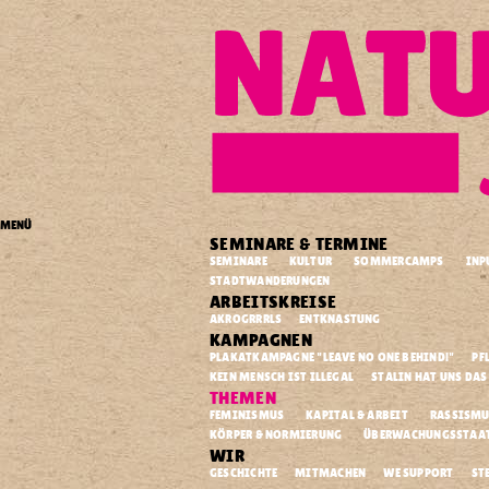
zur Navigation springen
zum Inhalt springen
zur Startseite
forum
MENÜ
naturfreundejugend
.
SEMINARE & TERMINE
berlin
e.v.
SEMINARE
KULTUR
SOMMERCAMPS
INP
STADTWANDERUNGEN
.
ARBEITSKREISE
.
.
AKROGRRRLS
ENTKNASTUNG
.
KAMPAGNEN
.
PLAKATKAMPAGNE "LEAVE NO ONE BEHIND!"
PF
.
KEIN MENSCH IST ILLEGAL
STALIN HAT UNS DAS
.
THEMEN
FEMINISMUS
KAPITAL & ARBEIT
RASSISMU
KÖRPER & NORMIERUNG
ÜBERWACHUNGSSTAAT 
.
WIR
.
.
.
GESCHICHTE
MITMACHEN
WE SUPPORT
ST