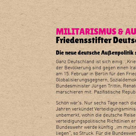
MILITARISMUS & AU
Friedensstifter Deut
Die neue deutsche Außenpolitik 
Ganz Deutschland ist sich einig. „Krie
der Bevölkerung sind gegen einen Ira
am 15. Februar in Berlin für den Frie
Globalisierungsgegnern, Sozialdemok
Bundesminister Jürgen Trittin, Rena
marschieren mit. Pazifistische Repub
Schön wär's. Nur sechs Tage nach di
Jahren verkündet Verteidigungsministe
unbemerkt, wohin die deutsche Reise 
verteidigungspolitische Richtlinien 
Bundeswehr werde künftig „im multin
liegen“, so Struck. Für die Bundeswe