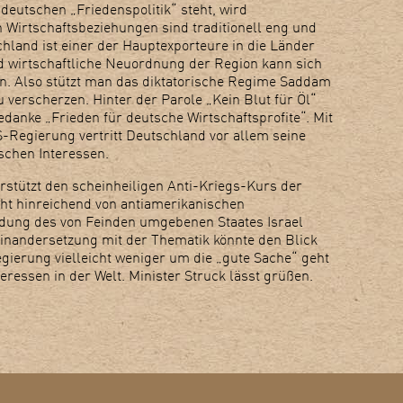
 deutschen „Friedenspolitik“ steht, wird
 Wirtschaftsbeziehungen sind traditionell eng und
chland ist einer der Hauptexporteure in die Länder
d wirtschaftliche Neuordnung der Region kann sich
en. Also stützt man das diktatorische Regime Saddam
u verscherzen. Hinter der Parole „Kein Blut für Öl“
danke „Frieden für deutsche Wirtschaftsprofite“. Mit
S-Regierung vertritt Deutschland vor allem seine
schen Interessen.
stützt den scheinheiligen Anti-Kriegs-Kurs der
cht hinreichend von antiamerikanischen
dung des von Feinden umgebenen Staates Israel
seinandersetzung mit der Thematik könnte den Blick
gierung vielleicht weniger um die „gute Sache“ geht
eressen in der Welt. Minister Struck lässt grüßen.