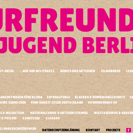
UT-REIHE
...AUS DER NFJ-PRAXIS
DEMOS UND AKTIONEN
FILMABENDE
LES
.
.
.
LANZEN FRESSEN FÜRS KLIMA
ENTKNASTUNG!
BLACKBOX VERFASSUNGSSCHUTZ
G
.
.
.
 HERZ GEBROCHEN
PINK RABBIT GEGEN DEUTSCHLAND
VORRUNDENAUS 06
S & MIGRATION
NATIONALISMUS & ANTISEMITISMUS
MILITARISMUS & AUSSEN
& POLIZEI
SONSTIGES
GLOSSAR
Außerdem..
.
ELLENAUSSCHREIBUNGEN
DATENSCHUTZERKLÄRUNG
KONTAKT
PROJEKTE