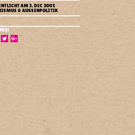
stifter
ENTLICHT AM
3. DEC 2003
land?
ISMUS & AUSSENPOLITIK
HIS!