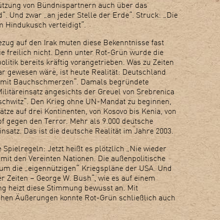
ützung von Bündnispartnern auch über das
. Und zwar „an jeder Stelle der Erde“. Struck: „Die
 Hindukusch verteidigt“.
ezug auf den Irak muten diese Bekenntnisse fast
e freilich nicht. Denn unter Rot-Grün wurde die
litik bereits kräftig vorangetrieben. Was zu Zeiten
r gewesen wäre, ist heute Realität: Deutschland
h „mit Bauchschmerzen“. Damals begründete
litäreinsatz angesichts der Greuel von Srebrenica
schwitz“. Den Krieg ohne UN-Mandat zu beginnen,
tze auf drei Kontinenten, von Kosovo bis Kenia, von
 gegen den Terror. Mehr als 9.000 deutsche
nsatz. Das ist die deutsche Realität im Jahre 2003.
Spielregeln: Jetzt heißt es plötzlich „Nie wieder
r mit den Vereinten Nationen. Die außenpolitische
 um die „eigennützigen“ Kriegspläne der USA. Und
er Zeiten – George W. Bush“, wie es auf einem
g heizt diese Stimmung bewusst an. Mit
chen Äußerungen konnte Rot-Grün schließlich auch